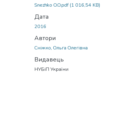
Snezhko O.O.pdf
(1 016,54 KB)
Дата
2016
Автори
Сніжко, Ольга Олегівна
Видавець
НУБіП України