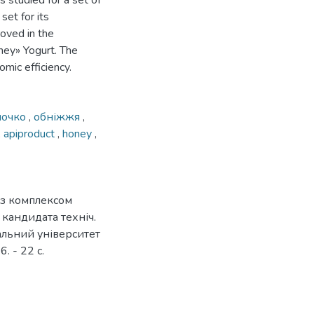
 studied for a set of
set for its
oved in the
y» Yogurt. The
mic efficiency.
лочко
,
обніжжя
,
,
apiproduct
,
honey
,
 з комплексом
я кандидата техніч.
нальний університет
. - 22 с.