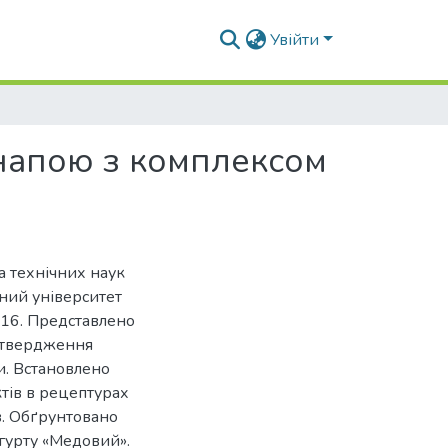
Увійти
напою з комплексом
а технічних наук
ьний університет
016. Представлено
дтвердження
и. Встановлено
ктів в рецептурах
в. Обґрунтовано
огурту «Медовий».