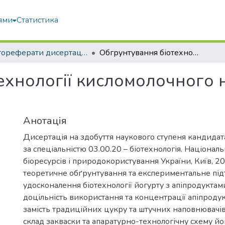
ями
Статистика
Автореферати дисертацій та дисертації
Обгрунтування біотехнології кисломолочного напою з комплексом апіпродуктів
ехнології кисломолочного 
Анотація
Дисертація на здобуття наукового ступеня кандидат
за спеціальністю 03.00.20 – біотехнологія. Націонал
біоресурсів і природокористування України, Київ, 2
теоретичне обґрунтування та експериментальне пі
удосконалення біотехнології йогурту з апіпродуктам
доцільність використання та концентрації апіпроду
замість традиційних цукру та штучних наповнювачі
склад закваски та апаратурно-технологічну схему й