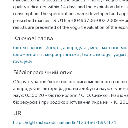
manufacturing processes and stages. «Honey» yoghurt was
quality indicators within 14 days and the expiration date is 
consumption. The specifications were developed and appr
prescribed manner TS U15.5-00493706-002:2009 «Hone
results are presented of the yogurt evaluation of the econo
Ключові слова
біотехнологія
,
йогурт
,
апіпродукт
,
мед
,
маточне мо
ферментація
,
мікроорганізми
,
biotechnology
,
yogurt
royal jelly
Бібліографічний опис
Обгрунтування біотехнології кисломолочного напою
апіпродуктів: автореф. дис. на здобуття наук. ступен
наук: 03.00.20 - біотехнологія / О. О. Сніжко ; Націо
біоресурсів і природокористування України. - К., 2016
URI
https://dglib.nubip.edu.ua/handle/123456789/3171