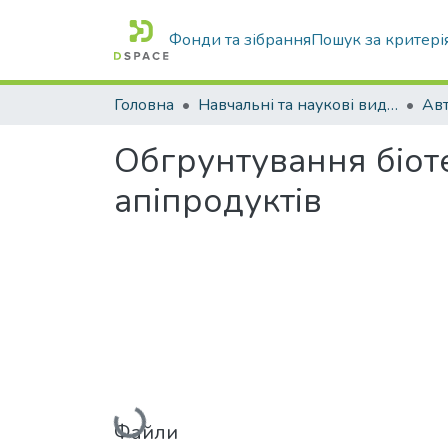
Фонди та зібрання
Пошук за критері
Головна
Навчальні та наукові видання
Обгрунтування біот
апіпродуктів
Вантажиться...
Файли