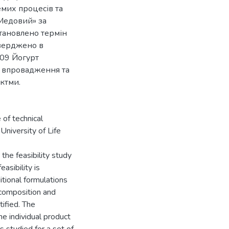
емих процесів та
«Медовий» за
становлено термін
тверджено в
09 Йогурт
 впровадження та
ктми.
 of technical
University of Life
the feasibility study
asibility is
itional formulations
t composition and
ified. The
he individual product