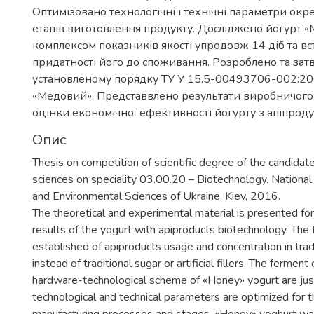
Оптимізовано технологічні і технічні параметри окр
етапів виготовлення продукту. Досліджено йогурт 
комплексом показників якості упродовж 14 діб та в
придатності його до споживання. Розроблено та за
установленому порядку ТУ У 15.5-00493706-002:20
«Медовий». Представвлено результати виробничого
оцінки економічної ефективності йогурту з апіпроду
Опис
Thesis on competition of scientific degree of the candidate
sciences on speciality 03.00.20 – Biotechnology. National 
and Environmental Sciences of Ukraine, Kiev, 2016.
The theoretical and experimental material is presented for 
results of the yogurt with apiproducts biotechnology. The fe
established of apiproducts usage and concentration in trad
instead of traditional sugar or artificial fillers. The fermen
hardware-technological scheme of «Honey» yogurt are just
technological and technical parameters are optimized for t