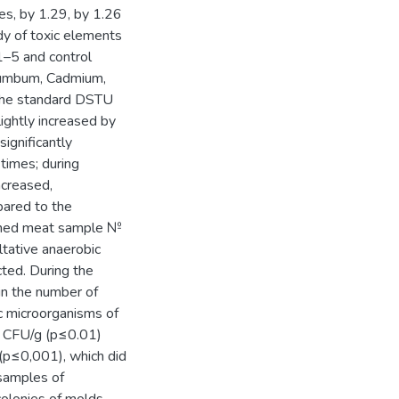
es, by 1.29, by 1.26
dy of toxic elements
1–5 and control
Plumbum, Cadmium,
h the standard DSTU
ghtly increased by
ignificantly
times; during
ncreased,
ared to the
anned meat sample №
ltative anaerobic
cted. During the
in the number of
c microorganisms of
1 CFU/g (p≤0.01)
(p≤0,001), which did
 samples of