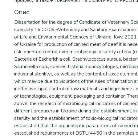
процесу, а також токсичності та біологічної цінності 
Опис
Dissertation for the degree of Candidate of Veterinary Sci
specialty 16.00.09 «Veterinary and Sanitary Examination».
of Life and Environmental Sciences of Ukraine. Kyiv, 2021.
of Ukraine for production of canned meat of beef it is nece
risk-oriented control over microbiological safety criteria
Bacteria of Escherichia coli, Staphylococcus aureus, bacter
Salmonella spp., species Listeria monocytologes, microbiol
industrial sterility), as well as the content of toxic element
which may be due to violations of the rules of sanitation a
ineffective input control of raw materials and ingredients,
of technological equipment, packaging and container. There
above, the research of microbiological indicators of canne
different producers in Ukraine during the establishment, in p
sterility and the establishment of toxic-biological indicator
established that the organoleptic parameters of canned m
established requirements of DSTU 4450 in the samples o