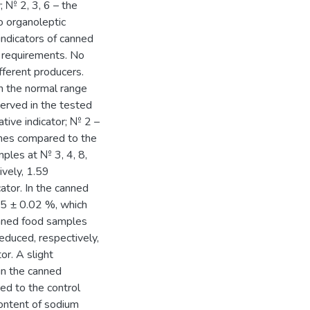
; № 2, 3, 6 – the
o organoleptic
indicators of canned
 requirements. No
fferent producers.
n the normal range
served in the tested
tive indicator; № 2 –
imes compared to the
mples at № 3, 4, 8,
ively, 1.59
ator. In the canned
25 ± 0.02 %, which
anned food samples
educed, respectively,
or. A slight
in the canned
d to the control
content of sodium