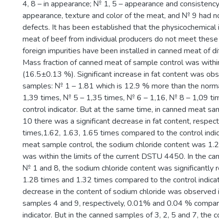
4, 8 – in appearance; № 1, 5 – appearance and consistency
appearance, texture and color of the meat, and № 9 had n
defects. It has been established that the physicochemical 
meat of beef from individual producers do not meet these
foreign impurities have been installed in canned meat of di
Mass fraction of canned meat of sample control was withi
(16.5±0.13 %). Significant increase in fat content was ob
samples: № 1 – 1.81 which is 12.9 % more than the norma
1,39 times, № 5 – 1,35 times, № 6 – 1,16, № 8 – 1,09 t
control indicator. But at the same time, in canned meat sa
10 there was a significant decrease in fat content, respect
times,1.62, 1.63, 1.65 times compared to the control indic
meat sample control, the sodium chloride content was 1.
was within the limits of the current DSTU 4450. In the c
№ 1 and 8, the sodium chloride content was significantly r
1.28 times and 1.32 times compared to the control indicat
decrease in the content of sodium chloride was observed 
samples 4 and 9, respectively, 0.01% and 0.04 % compare
indicator. But in the canned samples of 3, 2, 5 and 7, the 