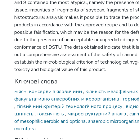
and 9 contained the most atypical, namely the presence of
tissue, impurities of fragments of soybean, fragments of s
histostructural analysis makes it possible to trace the pr
products in accordance with the approved recipe and to d
possible falsification, which may be the reason for the def
due to the presence of unacceptable or unpredicted ingred
conformance of DSTU. The data obtained indicate that it is
out a comprehensive assessment of the safety of canned b
establish the microbiological criterion of technological hyg
toxicity and biological value of this product.
Ключові слова
м’ясні консерви з яловичини
,
кількість мезофільних
факультативно анаеробних мікроорганізмів
,
термоф
,
гігієнічний критерій технологічного процесу
,
відно
цінність
,
токсичність
,
мікроструктурний аналіз
,
can
of mesophilic aerobic and optional anaerobic microorgani
microflora