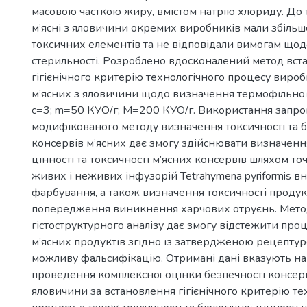
масовою часткою жиру, вмістом натрію хлориду. До 
м’ясні з яловичини окремих виробників мали збільш
токсичних елементів та не відповідали вимогам що
стерильності. Розроблено вдосконалений метод вст
гігієнічного критерію технологічного процесу виро
м’ясних з яловичини щодо визначення термофільної
с=3; m=50 КУО/г; М=200 КУО/г. Використання запр
модифікованого методу визначення токсичності та бі
консервів м’ясних дає змогу здійснювати визначення
цінності та токсичності м’ясних консервів шляхом то
живих і неживих інфузорій Tetrahymena pyriformis вн
фарбування, а також визначення токсичності продук
попередження виникнення харчових отруєнь. Мет
гістоструктурного аналізу дає змогу відстежити про
м’ясних продуктів згідно із затвердженою рецепту
можливу фальсифікацію. Отримані дані вказують на
проведення комплексної оцінки безпечності консерв
яловичини за встановлення гігієнічного критерію те