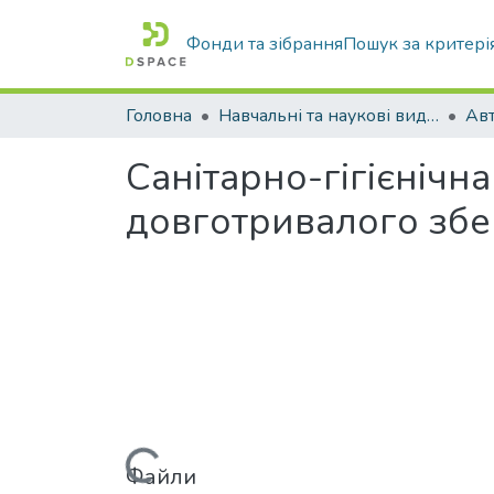
Фонди та зібрання
Пошук за критері
Головна
Навчальні та наукові видання
Санітарно-гігієнічн
довготривалого збе
Вантажиться...
Файли