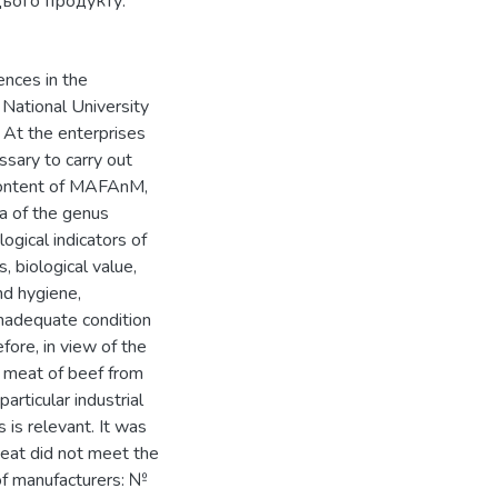
цього продукту.
ences in the
 National University
 At the enterprises
ssary to carry out
 (content of MAFAnM,
ia of the genus
ogical indicators of
s, biological value,
nd hygiene,
 inadequate condition
fore, in view of the
d meat of beef from
articular industrial
s is relevant. It was
eat did not meet the
f manufacturers: №