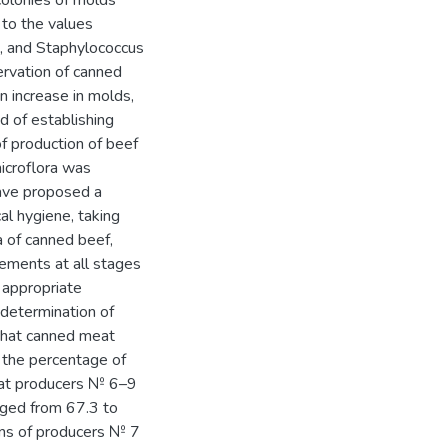
colonies of molds
to the values
t, and Staphylococcus
rvation of canned
 increase in molds,
 of establishing
of production of beef
icroflora was
ve proposed a
cal hygiene, taking
a of canned beef,
rements at all stages
 appropriate
 determination of
 that canned meat
 the percentage of
eat producers № 6–9
anged from 67.3 to
ans of producers № 7