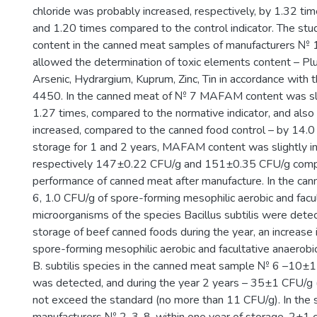
chloride was probably increased, respectively, by 1.32 tim
and 1.20 times compared to the control indicator. The stu
content in the canned meat samples of manufacturers № 
allowed the determination of toxic elements content – 
Arsenic, Hydrargium, Kuprum, Zinc, Tin in accordance wit
4450. In the canned meat of № 7 МАFАМ content was sli
1.27 times, compared to the normative indicator, and also s
increased, compared to the canned food control – by 14.0 
storage for 1 and 2 years, МАFАМ content was slightly i
respectively 147±0.22 CFU/g and 151±0.35 CFU/g comp
performance of canned meat after manufacture. In the c
6, 1.0 CFU/g of spore-forming mesophilic aerobic and facu
microorganisms of the species Bacillus subtilis were dete
storage of beef canned foods during the year, an increase 
spore-forming mesophilic aerobic and facultative anaerobi
B. subtilis species in the canned meat sample № 6 –10±
was detected, and during the year 2 years – 35±1 CFU/g 
not exceed the standard (no more than 11 CFU/g). In the