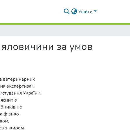
Увійти
з яловичини за умов
та ветеринарних
на експертиза».
истування України.
’ясних з
обників не
а фізико-
дом,
са з жиром,