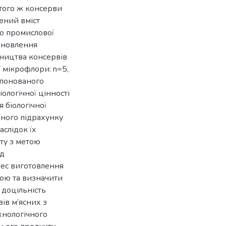
того ж консерви
ений вміст
до промислової
ановлення
бництва консервів
 мікрофлори: n=5,
опонованого
ологічної цінності
 біологічної
чного підрахунку
аслідок їх
ту з метою
од
цес виготовлення
рою та визначити
 доцільність
ів м’ясних з
хнологічного