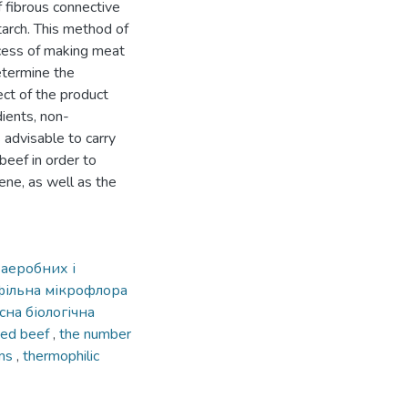
 fibrous connective
tarch. This method of
ocess of making meat
etermine the
ect of the product
ients, non-
 advisable to carry
eef in order to
iene, as well as the
 аеробних і
ільна мікрофлора
сна біологічна
ned beef
,
the number
sms
,
thermophilic