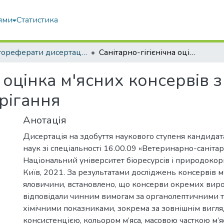
ями
Статистика
Автореферати дисертацій та дисертації
Санітарно-гігієнічна оцінка м'ясних консервів з яловичини за умов довготривалого зберігання
а оцінка м'ясних консервів 
рігання
Анотація
Дисертація на здобуття наукового ступеня кандида
наук зі спеціальності 16.00.09 «Ветеринарно-санітар
Національний університет біоресурсів і природокор
Київ, 2021. За результатами досліджень консервів м
яловичини, встановлено, що консерви окремих вир
відповідали чинним вимогам за органолептичними т
хімічними показниками, зокрема за зовнішнім вигля
консистенцією, кольором м’яса, масовою часткою м’я