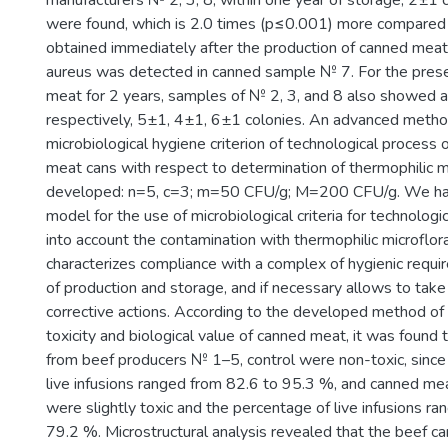
manufacturers № 2, 3, 8, within one year of storage, 2±1 
were found, which is 2.0 times (p≤0.001) more compared 
obtained immediately after the production of canned mea
aureus was detected in canned sample № 7. For the prese
meat for 2 years, samples of № 2, 3, and 8 also showed an
respectively, 5±1, 4±1, 6±1 colonies. An advanced method
microbiological hygiene criterion of technological process 
meat cans with respect to determination of thermophilic m
developed: n=5, c=3; m=50 CFU/g; M=200 CFU/g. We ha
model for the use of microbiological criteria for technologi
into account the contamination with thermophilic microflor
characterizes compliance with a complex of hygienic requi
of production and storage, and if necessary allows to take
corrective actions. According to the developed method of
toxicity and biological value of canned meat, it was found
from beef producers № 1–5, control were non-toxic, since
live infusions ranged from 82.6 to 95.3 %, and canned m
were slightly toxic and the percentage of live infusions r
79.2 %. Microstructural analysis revealed that the beef c