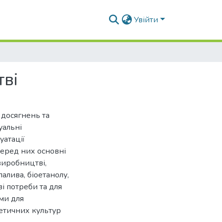
Увійти
тві
 досягнень та
уальні
уатації
Серед них основні
виробництві,
алива, біоетанолу,
і потреби та для
оми для
етичних культур