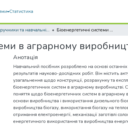
ями
Статистика
Підручники та навчальні посібники
Біоенергетичні системи в аграрному виробництві
теми в аграрному виробниц
Анотація
Навчальний посібник розроблено на основі останніх
результатів науково-дослідних робіт. Він містить акт
узагальнення щодо конструкції, розрахунку та експл
біоенергетичних систем в аграрному виробництві. 
поняття щодо біоенергетичних систем в аграрному 
основи виробництва і використання дизельного біоп
виробництва біогазу, використання біогазу на теплов
отримання електроенергії, механізації заготівлі сол
енергетичного використання та виробництва енерг