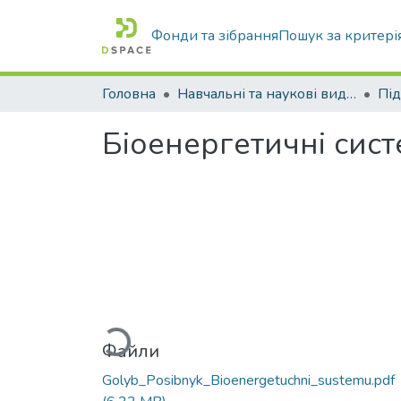
Фонди та зібрання
Пошук за критері
Головна
Навчальні та наукові видання
Біоенергетичні сис
Вантажиться...
Файли
Golyb_Posibnyk_Bioenergetuchni_sustemu.pdf