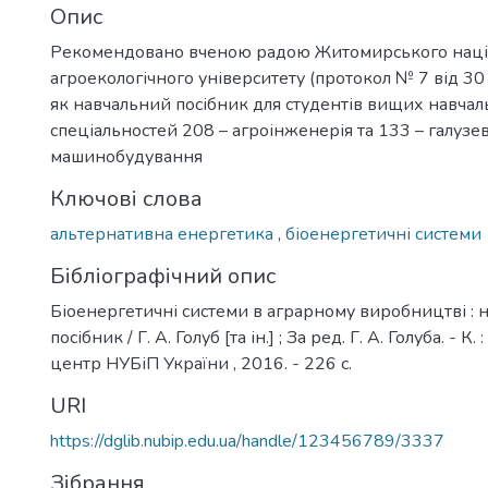
Опис
Рекомендовано вченою радою Житомирського наці
агроекологічного університету (протокол № 7 від 30
як навчальний посібник для студентів вищих навчаль
спеціальностей 208 – агроінженерія та 133 – галузе
машинобудування
Ключові слова
альтернативна енергетика
,
біоенергетичні системи
Бібліографічний опис
Біоенергетичні системи в аграрному виробництві : 
посібник / Г. А. Голуб [та ін.] ; За ред. Г. А. Голуба. - 
центр НУБіП України , 2016. - 226 с.
URI
https://dglib.nubip.edu.ua/handle/123456789/3337
Зібрання