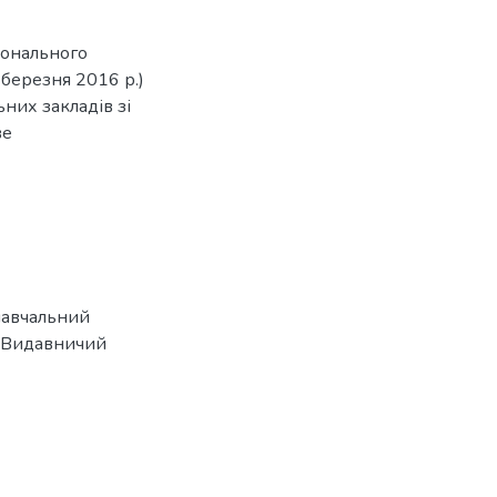
онального
 березня 2016 р.)
них закладів зі
ве
навчальний
К. : Видавничий