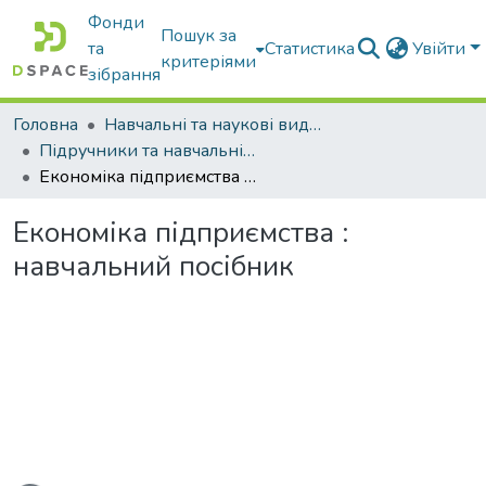
Фонди
Пошук за
та
Статистика
Увійти
критеріями
зібрання
Головна
Навчальні та наукові видання
Підручники та навчальні посібники
Економіка підприємства : навчальний посібник
Економіка підприємства :
навчальний посібник