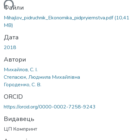
ться...
Файли
Mihajlov_pіdruchnik_Ekonomika_pidpryiemstva.pdf
(10,41
MB)
Дата
2018
Автори
Михайлов, С. І.
Степасюк, Людмила Михайлівна
Городенко, С. В.
ORCID
https://orcid.org/0000-0002-7258-9243
Видавець
ЦП Компринт