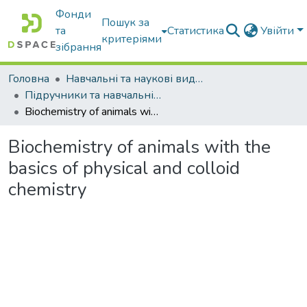
Фонди
Пошук за
та
Статистика
Увійти
критеріями
зібрання
Головна
Навчальні та наукові видання
Підручники та навчальні посібники
Biochemistry of animals with the basics of physical and colloid chemistry
Biochemistry of animals with the
basics of physical and colloid
chemistry