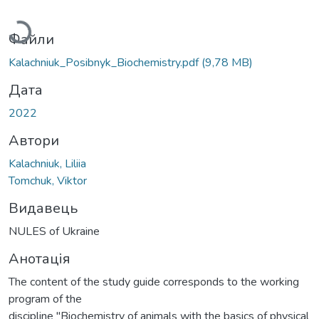
Вантажиться...
Файли
Kalachniuk_Posibnyk_Biochemistry.pdf
(9,78 MB)
Дата
2022
Автори
Kalachniuk, Liliia
Tomchuk, Viktor
Видавець
NULES of Ukraine
Анотація
The content of the study guide corresponds to the working
program of the
discipline "Biochemistry of animals with the basics of physical