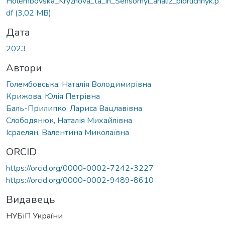
Holembovska_Kryzhova_ta_in_Sensornyi_analiz_pidruchnyk.p
df
(3,02 MB)
Дата
2023
Автори
Голембовська, Наталія Володимирівна
Крижова, Юлія Петрівна
Баль-Прилипко, Лариса Вацлавівна
Слободянюк, Наталія Михайлівна
Ісраелян, Валентина Миколаївна
ORCID
https://orcid.org/0000-0002-7242-3227
https://orcid.org/0000-0002-9489-8610
Видавець
НУБіП України