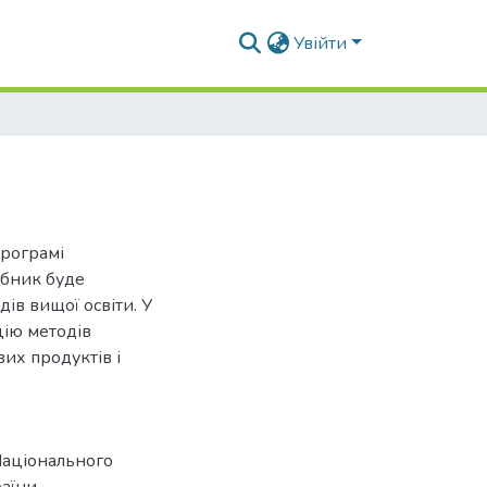
Увійти
програмі
ібник буде
ів вищої освіти. У
цію методів
их продуктів і
Національного