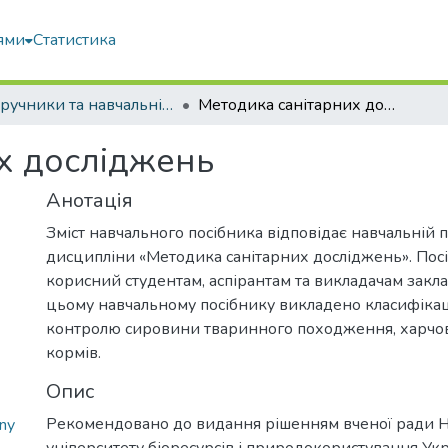
ями
Статистика
Підручники та навчальні посібники
Методика санітарних досліджень
х досліджень
Анотація
Зміст навчального посібника відповідає навчальній 
дисципліни «Методика санітарних досліджень». Пос
корисний студентам, аспірантам та викладачам заклад
цьому навчальному посібнику викладено класифіка
контролю сировини тваринного походження, харчов
кормів.
Опис
Рекомендовано до видання рішенням вченої ради 
ny