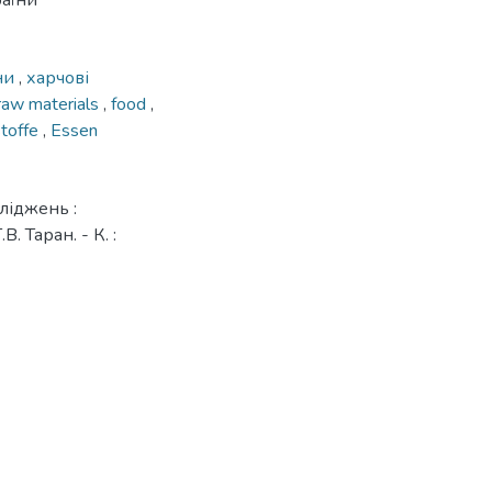
раїни
ни
,
харчові
 raw materials
,
food
,
stoffe
,
Essen
ліджень :
. Таран. - К. :