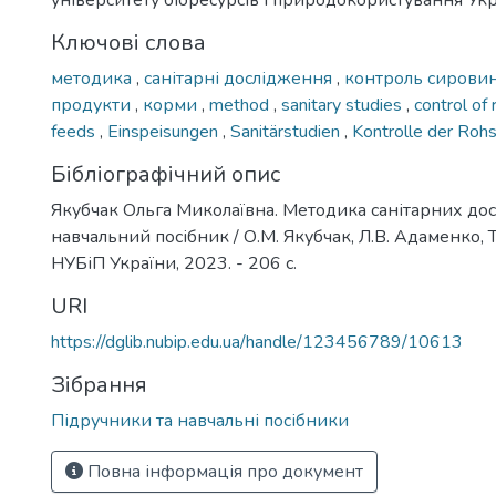
університету біоресурсів і природокористування Ук
Ключові слова
методика
,
санітарні дослідження
,
контроль сирови
продукти
,
корми
,
method
,
sanitary studies
,
control of
feeds
,
Einspeisungen
,
Sanitärstudien
,
Kontrolle der Roh
Бібліографічний опис
Якубчак Ольга Миколаївна. Методика санітарних дос
навчальний посібник / О.М. Якубчак, Л.В. Адаменко, Т.В
НУБіП України, 2023. - 206 с.
URI
https://dglib.nubip.edu.ua/handle/123456789/10613
Зібрання
Підручники та навчальні посібники
Повна інформація про документ