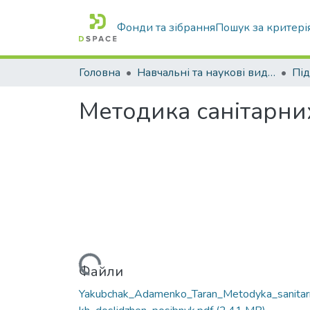
Фонди та зібрання
Пошук за критері
Головна
Навчальні та наукові видання
Методика санітарни
Вантажиться...
Файли
Yakubchak_Adamenko_Taran_Metodyka_sanitar