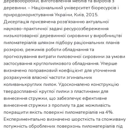
деревообробки, виготовлення меблів та виробів з
деревини. – Національний університет біоресурсів і
природокористування України, Київ, 2015.
Дисертація присвячена розв’язанню актуальної
науково-практичної задачі ресурсозбереження
низькотоварної деревинної сировини у виробництві
пиломатеріалів шляхом підбору раціональних планів
розкрою, режимів роботи обладнання та
прогнозування витрати пиловочної сировини за умови
застосування круглопилкового обладнання. Уперше
визначено поправковий коефіцієнт для уточнення
розрахунків власної частоти згинальних
коливанькруглих пилок. Удосконалено конструкцію
твердосплавної круглої пилки з пластинами для
винесення стружки, що забезпечує ефективне
винесення стружки з пропилу та дає можливість
покращити якість поверхні пиломатеріалів на 4%.
Експериментально визначено шорсткість та споживану
потужність оброблених поверхонь пиломатеріалів під