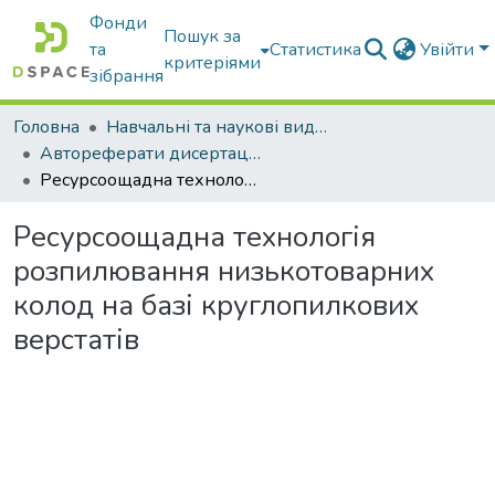
Фонди
Пошук за
та
Статистика
Увійти
критеріями
зібрання
Головна
Навчальні та наукові видання
Автореферати дисертацій та дисертації
Ресурсоощадна технологія розпилювання низькотоварних колод на базі круглопилкових верстатів
Ресурсоощадна технологія
розпилювання низькотоварних
колод на базі круглопилкових
верстатів