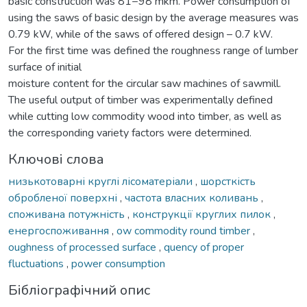
basic construction was 81−98 mkm. Power consumption of
using the saws of basic design by the average measures was
0.79 kW, while of the saws of offered design – 0.7 kW.
For the first time was defined the roughness range of lumber
surface of initial
moisture content for the circular saw machines of sawmill.
The useful output of timber was experimentally defined
while cutting low commodity wood into timber, as well as
the corresponding variety factors were determined.
Ключові слова
низькотоварні круглі лісоматеріали
,
шорсткість
обробленої поверхні
,
частота власних коливань
,
споживана потужність
,
конструкції круглих пилок
,
енергоспоживання
,
ow commodity round timber
,
oughness of processed surface
,
quency of proper
fluctuations
,
power consumption
Бібліографічний опис