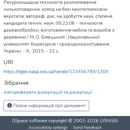
Ресурсоощадна технологія розпилювання
низькотоварних колод на базі круглопилкових
верстатів: автореф. дис. на здобуття наук. ступеня
кандидата техніч. наук: 05.23.06 - технологія
деревообробки, виготовлення меблів та виробів з
деревини / М. О. Білецький ; Національний
університет біоресурсів і природокористування
України. - К., 2015. - 22 с.
URI
https://dglib.nubip.edu.ua/handle/123456789/1309
Зібрання
Автореферати дисертацій та дисертації
Повна інформація про документ
DSpace software
copyright © 2002-2026
LYRASIS
Accessibility settings
Send Feedback