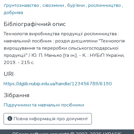
ґрунтознавство
,
сівозміни
,
бур’яни
,
рослинництво
,
добрива
Бібліографічний опис
Технологія виробництва продукції рослинництва :
навчальний посібник : розділ дисципліни "Технологія
вирощування та переробки сільськогосподарської
продукції" / Ю. П. Манько [та ін.]. - К. : НУБіП України,
2019. - 215 с.
URI
https://dglib.nubip.edu.ua/handle/123456789/6190
Зібрання
Підручники та навчальні посібники
Повна інформація про документ