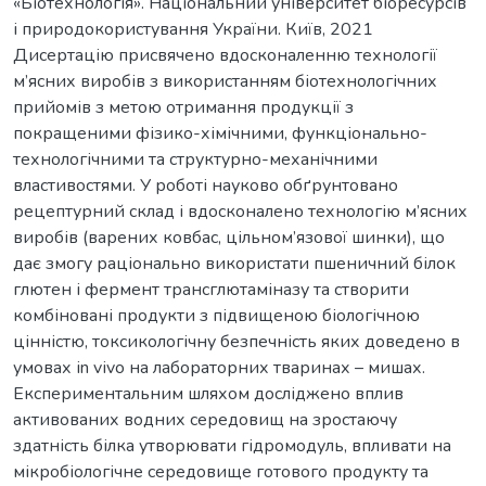
«Біотехнологія». Національний університет біоресурсів
і природокористування України. Київ, 2021
Дисертацію присвячено вдосконаленню технології
м’ясних виробів з використанням біотехнологічних
прийомів з метою отримання продукції з
покращеними фізико-хімічними, функціонально-
технологічними та структурно-механічними
властивостями. У роботі науково обґрунтовано
рецептурний склад і вдосконалено технологію м’ясних
виробів (варених ковбас, цільном’язової шинки), що
дає змогу раціонально використати пшеничний білок
глютен і фермент трансглютаміназу та створити
комбіновані продукти з підвищеною біологічною
цінністю, токсикологічну безпечність яких доведено в
умовах іn vіvo на лабораторних тваринах – мишах.
Експериментальним шляхом досліджено вплив
активованих водних середовищ на зростаючу
здатність білка утворювати гідромодуль, впливати на
мікробіологічне середовище готового продукту та