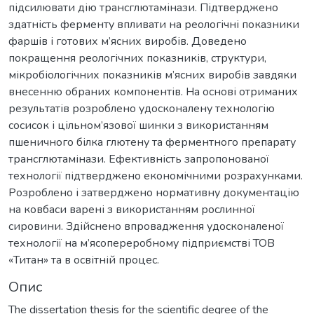
підсилювати дію трансглютамінази. Підтверджено
здатність ферменту впливати на реологічні показники
фаршів і готових м’ясних виробів. Доведено
покращення реологічних показників, структури,
мікробіологічних показників м’ясних виробів завдяки
внесенню обраних компонентів. На основі отриманих
результатів розроблено удосконалену технологію
сосисок і цільном’язової шинки з використанням
пшеничного білка глютену та ферментного препарату
трансглютамінази. Ефективність запропонованої
технології підтверджено економічними розрахунками.
Розроблено і затверджено нормативну документацію
на ковбаси варені з використанням рослинної
сировини. Здійснено впровадження удосконаленої
технології на м’ясопереробному підприємстві ТОВ
«Титан» та в освітній процес.
Опис
The dissertation thesis for the scientific degree of the