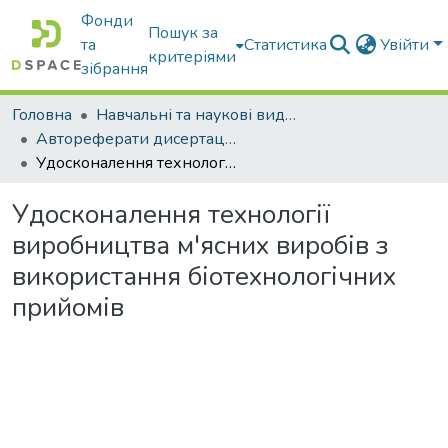
Фонди
Пошук за
та
Статистика
Увійти
критеріями
зібрання
Головна
Навчальні та наукові видання
Автореферати дисертацій та дисертації
Удосконалення технології виробництва м'ясних виробів з використання біотехнологічних прийомів
Удосконалення технології
виробництва м'ясних виробів з
використання біотехнологічних
прийомів