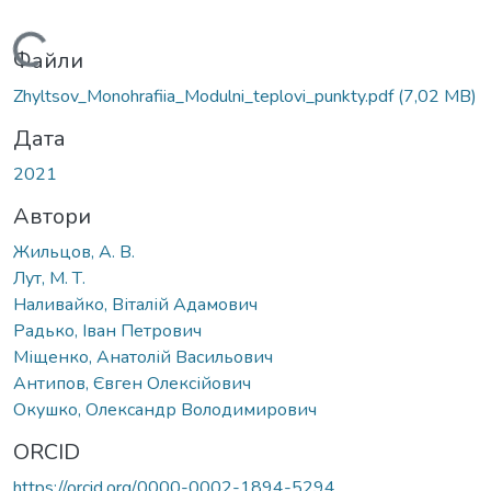
антажиться...
Файли
Zhyltsov_Monohrafiia_Modulni_teplovi_punkty.pdf
(7,02 MB)
Дата
2021
Автори
Жильцов, А. В.
Лут, М. Т.
Наливайко, Віталій Адамович
Радько, Іван Петрович
Міщенко, Анатолій Васильович
Антипов, Євген Олексійович
Окушко, Олександр Володимирович
ORCID
https://orcid.org/0000-0002-1894-5294