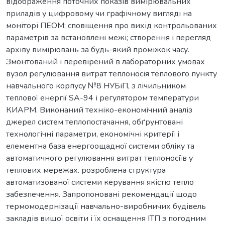
відображення поточних показів вимірювальних
приладів у цифровому чи графічному вигляді на
моніторі ПЕОМ; сповіщення про вихід контрольованих
параметрів за встановлені межі; створення і перегляд
архіву вимірювань за будь-який проміжок часу.
Змонтований і перевірений в лабораторних умовах
вузол регулювання витрат теплоносія теплового пункту
навчального корпусу №8 НУБіП, з лічильником
теплової енергії SA-94 і регулятором температури
КИАРМ. Виконаний техніко-економічний аналіз
джерел систем теплопостачання, обґрунтовані
технологічні параметри, економічні критерії і
елементна база енергоощадної системи обліку та
автоматичного регулювання витрат теплоносіїв у
теплових мережах. розроблена структура
автоматизованої системи керування якістю тепло
забезпечення. Запропоновані рекомендації щодо
термомодернізації навчально-виробничих будівель
закладів вищої освіти і їх оснащення ІТП з погодним