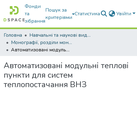
Фонди
Пошук за
та
Статистика
Увійти
критеріями
зібрання
Головна
Навчальні та наукові видання
Монографії, розділи монографій, доповіді
Автоматизовані модульні теплові пункти для систем теплопостачання ВНЗ
Автоматизовані модульні теплові
пункти для систем
теплопостачання ВНЗ