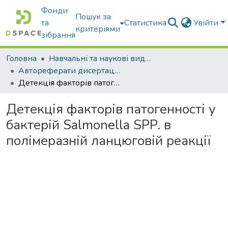
Фонди
Пошук за
та
Статистика
Увійти
критеріями
зібрання
Головна
Навчальні та наукові видання
Автореферати дисертацій та дисертації
Детекція факторів патогенності у бактерій Salmonella SPP. в полімеразній ланцюговій реакції
Детекція факторів патогенності у
бактерій Salmonella SPP. в
полімеразній ланцюговій реакції