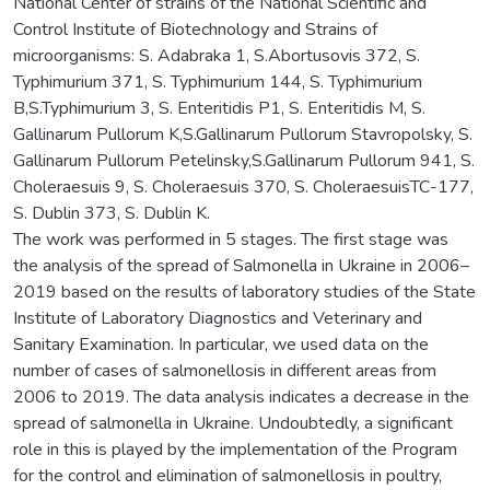
National Center of strains of the National Scientific and
Control Institute of Biotechnology and Strains of
microorganisms: S. Adabraka 1, S.Abortusovis 372, S.
Typhimurium 371, S. Typhimurium 144, S. Typhimurium
B,S.Typhimurium 3, S. Enteritidis P1, S. Enteritidis M, S.
Gallinarum Pullorum K,S.Gallinarum Pullorum Stavropolsky, S.
Gallinarum Pullorum Petelinsky,S.Gallinarum Pullorum 941, S.
Choleraesuis 9, S. Choleraesuis 370, S. CholeraesuisTC-177,
S. Dublin 373, S. Dublin K.
The work was performed in 5 stages. The first stage was
the analysis of the spread of Salmonella in Ukraine in 2006–
2019 based on the results of laboratory studies of the State
Institute of Laboratory Diagnostics and Veterinary and
Sanitary Examination. In particular, we used data on the
number of cases of salmonellosis in different areas from
2006 to 2019. The data analysis indicates a decrease in the
spread of salmonella in Ukraine. Undoubtedly, a significant
role in this is played by the implementation of the Program
for the control and elimination of salmonellosis in poultry,