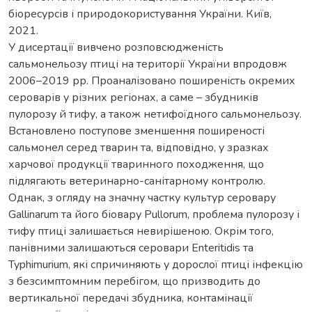
біоресурсів і природокористування України. Київ,
2021.
У дисертації вивчено розповсюдженість
сальмонельозу птиці на території України впродовж
2006–2019 рр. Проаналізовано поширеність окремих
сероварів у різних регіонах, а саме – збудників
пулорозу й тифу, а також нетифоїдного сальмонельозу.
Встановлено поступове зменшення поширеності
сальмонел серед тварин та, відповідно, у зразках
харчової продукції тваринного походження, що
підлягають ветеринарно-санітарному контролю.
Однак, з огляду на значну частку культур серовару
Gallinarum та його біовару Pullorum, проблема пулорозу і
тифу птиці залишається невирішеною. Окрім того,
панівними залишаються серовари Enteritidis та
Typhimurium, які спричиняють у дорослої птиці інфекцію
з безсимптомним перебігом, що призводить до
вертикальної передачі збудника, контамінації