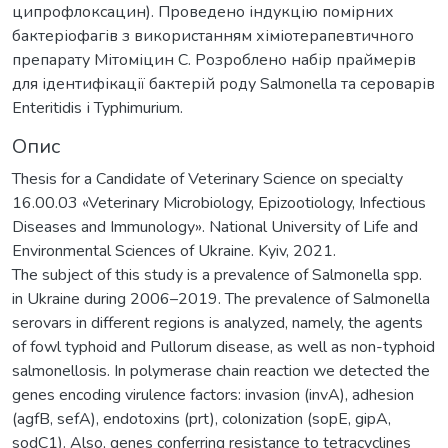
ципрофлоксацин). Проведено індукцію помірних
бактеріофагів з використанням хіміотерапевтичного
препарату Мітоміцин С. Розроблено набір праймерів
для ідентифікації бактерій роду Salmonella та сероварів
Enteritidis і Typhimurium.
Опис
Thesis for a Candidate of Veterinary Science on specialty
16.00.03 «Veterinary Microbiology, Epizootiology, Infectious
Diseases and Immunology». National University of Life and
Environmental Sciences of Ukraine. Kyiv, 2021.
The subject of this study is a prevalence of Salmonella spp.
in Ukraine during 2006–2019. The prevalence of Salmonella
serovars in different regions is analyzed, namely, the agents
of fowl typhoid and Pullorum disease, as well as non-typhoid
salmonellosis. In polymerase chain reaction we detected the
genes encoding virulence factors: invasion (invA), adhesion
(agfB, sefA), endotoxins (prt), colonization (sopE, gipA,
sodC1). Also, genes conferring resistance to tetracyclines