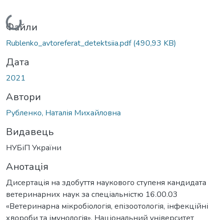
ажиться...
Файли
Rublenko_avtoreferat_detektsiia.pdf
(490,93 KB)
Дата
2021
Автори
Рубленко, Наталія Михайловна
Видавець
НУБіП України
Анотація
Дисертація на здобуття наукового ступеня кандидата
ветеринарних наук за спеціальністю 16.00.03
«Ветеринарна мікробіологія, епізоотологія, інфекційні
хвороби та імунологія». Національний університет