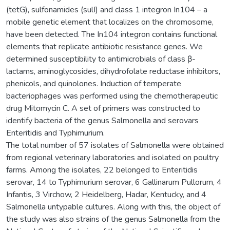
(tetG), sulfonamides (sulI) and class 1 integron In104 – a
mobile genetic element that localizes on the chromosome,
have been detected. The In104 integron contains functional
elements that replicate antibiotic resistance genes. We
determined susceptibility to antimicrobials of class β-
lactams, aminoglycosides, dihydrofolate reductase inhibitors,
phenicols, and quinolones. Induction of temperate
bacteriophages was performed using the chemotherapeutic
drug Mitomycin C. A set of primers was constructed to
identify bacteria of the genus Salmonella and serovars
Enteritidis and Typhimurium.
The total number of 57 isolates of Salmonella were obtained
from regional veterinary laboratories and isolated on poultry
farms. Among the isolates, 22 belonged to Enteritidis
serovar, 14 to Typhimurium serovar, 6 Gallinarum Pullorum, 4
Infantis, 3 Virchow, 2 Heidelberg, Hadar, Kentucky, and 4
Salmonella untypable cultures. Along with this, the object of
the study was also strains of the genus Salmonella from the