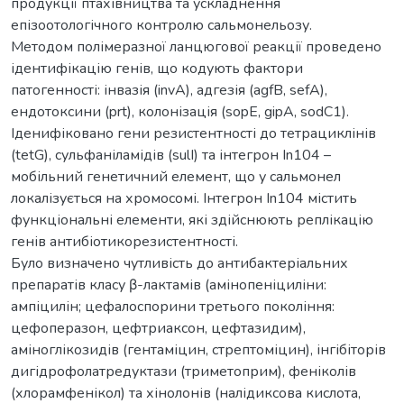
продукції птахівництва та ускладнення
епізоотологічного контролю сальмонельозу.
Методом полімеразної ланцюгової реакції проведено
ідентифікацію генів, що кодують фактори
патогенності: інвазія (invA), адгезія (agfB, sefA),
ендотоксини (prt), колонізація (sopE, gipA, sodC1).
Іденифіковано гени резистентності до тетрациклінів
(tetG), сульфаніламідів (sulI) та інтегрон In104 –
мобільний генетичний елемент, що у сальмонел
локалізується на хромосомі. Інтегрон In104 містить
функціональні елементи, які здійснюють реплікацію
генів антибіотикорезистентності.
Було визначено чутливість до антибактеріальних
препаратів класу β-лактамів (амінопеніциліни:
ампіцилін; цефалоспорини третього покоління:
цефоперазон, цефтриаксон, цефтазидим),
аміноглікозидів (гентаміцин, стрептоміцин), інгібіторів
дигідрофолатредуктази (триметоприм), феніколів
(хлорамфенікол) та хінолонів (налідиксова кислота,