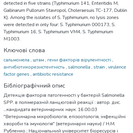
detected in five strains (Typhimurium 141, Enteritidis M,
Gallinarum Pullorum Stavropol, Choleraesuis TC-177, Dublin
K). Among the isolates of S. Typhimurium, no lysis zones
were detected in only four: S. Typhimurium 000173, S.
Typhimurium 16, S. Typhimurium VM4, S. Typhimurium
M1003.
Ключові слова
сальмонела
,
штам
,
гени факторів вірулентності
,
антибіотикорезистентність
,
salmonella
,
strain
,
virulence
factor genes
,
antibiotic resistance
Бібліографічний опис
Детекція факторів патогенності у бактерій Salmonella
SPP. в полімеразній ланцюговій реакції : автор. дис.
...кандидата ветеринарних наук: 16.00.03
"Ветеринарна мікробіологія, епізоотологія, інфекційні
хвороби та імунологія" (ветеринарні науки) / Н.М.
Рубленко ; Національний університет біоресурсів і