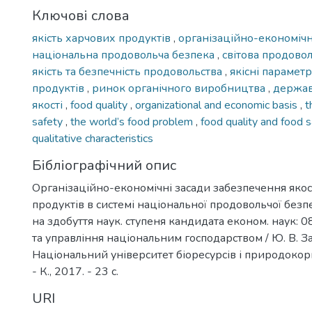
Ключові слова
якість харчових продуктів
,
організаційно-економічн
національна продовольча безпека
,
світова продово
якість та безпечність продовольства
,
якісні парамет
продуктів
,
ринок органічного виробництва
,
держав
якості
,
food quality
,
organizational and economic basis
,
t
safety
,
the world’s food problem
,
food quality and food 
qualitative characteristics
Бібліографічний опис
Організаційно-економічні засади забезпечення якос
продуктів в системі національної продовольчої безпе
на здобуття наук. ступеня кандидата економ. наук: 0
та управління національним господарством / Ю. В. За
Національний університет біоресурсів і природокор
- К., 2017. - 23 с.
URI