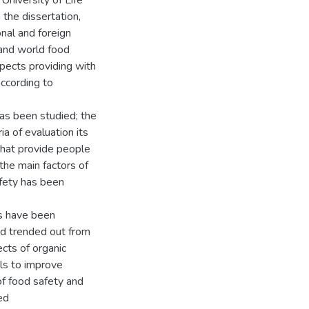
niversity of Life
the dissertation,
onal and foreign
 and world food
pects providing with
ccording to
as been studied; the
ia of evaluation its
that provide people
the main factors of
afety has been
ls have been
od trended out from
ts of organic
ls to improve
f food safety and
ed