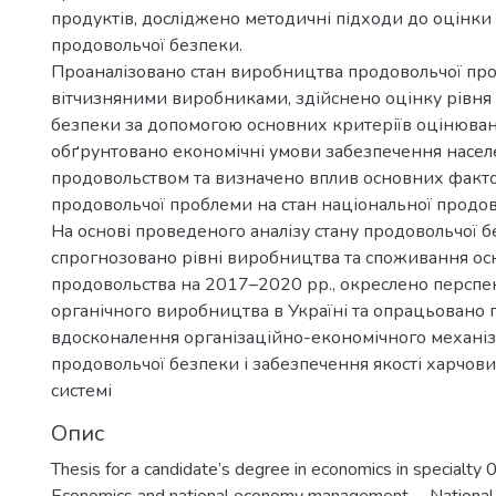
продуктів, досліджено методичні підходи до оцінки 
продовольчої безпеки.
Проаналізовано стан виробництва продовольчої про
вітчизняними виробниками, здійснено оцінку рівня
безпеки за допомогою основних критеріїв оцінювання
обґрунтовано економічні умови забезпечення насел
продовольством та визначено вплив основних фактор
продовольчої проблеми на стан національної продов
На основі проведеного аналізу стану продовольчої 
спрогнозовано рівні виробництва та споживання ос
продовольства на 2017–2020 рр., окреслено перспе
органічного виробництва в Україні та опрацьовано 
вдосконалення організаційно-економічного механі
продовольчої безпеки і забезпечення якості харчових
системі
Опис
Thesis for a candidate’s degree in economics in specialty