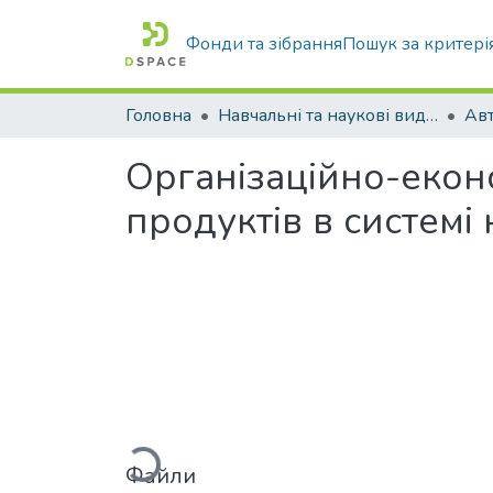
Фонди та зібрання
Пошук за критері
Головна
Навчальні та наукові видання
Організаційно-екон
продуктів в системі
Вантажиться...
Файли