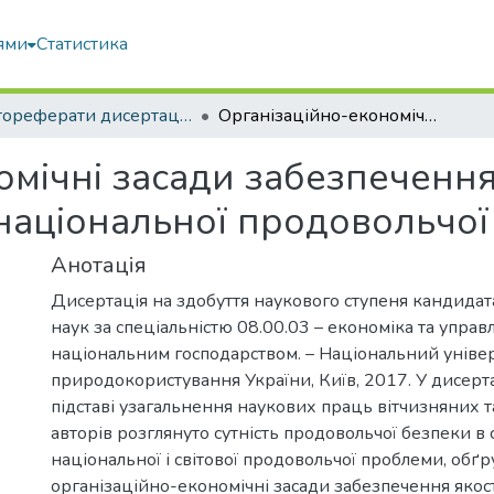
ями
Статистика
Автореферати дисертацій та дисертації
Організаційно-економічні засади забезпечення якості харчових продуктів в системі національної продовольчої безпеки
омічні засади забезпечення
 національної продовольчої
Анотація
Дисертація на здобуття наукового ступеня кандида
наук за спеціальністю 08.00.03 – економіка та управ
національним господарством. – Національний універс
природокористування України, Київ, 2017. У дисерта
підставі узагальнення наукових праць вітчизняних 
авторів розглянуто сутність продовольчої безпеки в 
національної і світової продовольчої проблеми, обґ
організаційно-економічні засади забезпечення якос