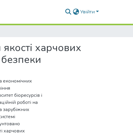
Увійти
 якості харчових
 безпеки
та економічних
ління
итет біоресурсів і
ційній роботі на
та зарубіжних
системі
рунтовано
ті харчових