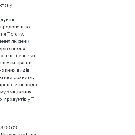
стану
дукції
 продовольчої
 її стану,
ення якісним
ів світової
ольчої безпеки.
безпеки країни
новних видів
ктиви розвитку
пропозиції щодо
зму зміцнення
 продуктів у її
 08.00.03 —