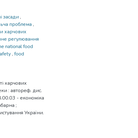
і засади
,
льча проблема
,
ри харчових
не регулювання
he national food
safety
,
food
ті харчових
ки : автореф. дис.
8.00.03 - економіка
барна ;
истування України.