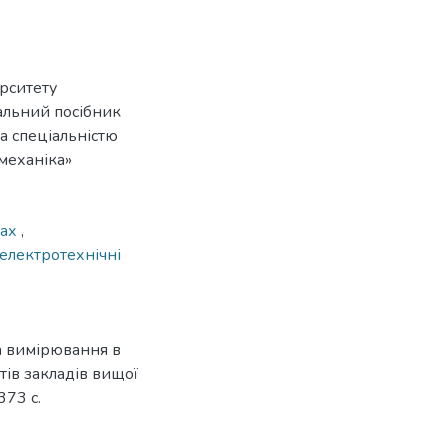
рситету
чальний посібник
за спеціальністю
механіка»
ках
,
електротехнічні
а вимірювання в
тів закладів вищої
 373 с.