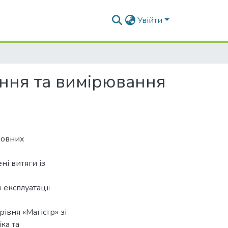
Увійти
ння та вимірювання
новних
ні витяги із
 експлуатації
івня «Магістр» зі
ка та