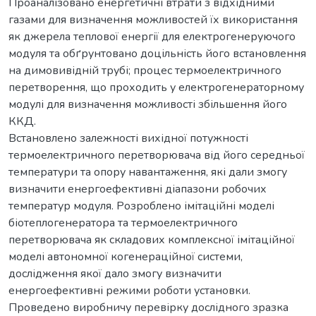
Проаналізовано енергетичні втрати з відхідними
газами для визначення можливостей їх використання
як джерела теплової енергії для електрогенеруючого
модуля та обґрунтовано доцільність його встановлення
на димовивідній трубі; процес термоелектричного
перетворення, що проходить у електрогенераторному
модулі для визначення можливості збільшення його
ККД.
Встановлено залежності вихідної потужності
термоелектричного перетворювача від його середньої
температури та опору навантаження, які дали змогу
визначити енергоефективні діапазони робочих
температур модуля. Розроблено імітаційні моделі
біотеплогенератора та термоелектричного
перетворювача як складових комплексної імітаційної
моделі автономної когенераційної системи,
дослідження якої дало змогу визначити
енергоефективні режими роботи установки.
Проведено виробничу перевірку дослідного зразка