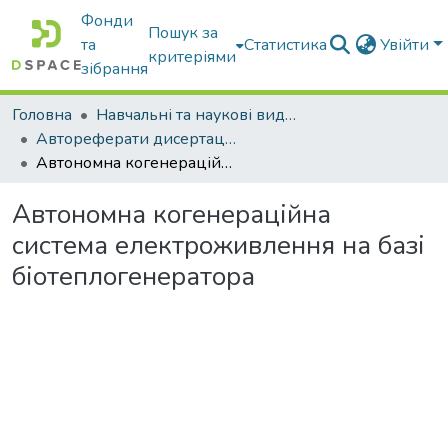
Фонди
Пошук за
та
Статистика
Увійти
критеріями
зібрання
Головна
Навчальні та наукові видання
Автореферати дисертацій та дисертації
Автономна когенераційна система електроживлення на базі біотеплогенератора
Автономна когенераційна
система електроживлення на базі
біотеплогенератора