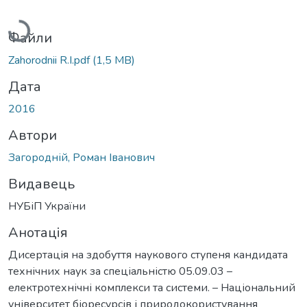
Вантажиться...
Файли
Zahorodnii R.I.pdf
(1,5 MB)
Дата
2016
Автори
Загородній, Роман Іванович
Видавець
НУБіП України
Анотація
Дисертація на здобуття наукового ступеня кандидата
технічних наук за спеціальністю 05.09.03 –
електротехнічні комплекси та системи. – Національний
університет біоресурсів і природокористування